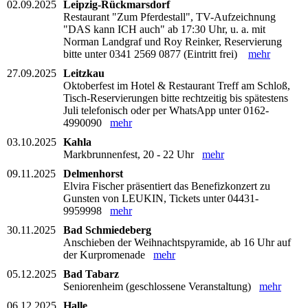
02.09.2025
Leipzig-Rückmarsdorf
Restaurant "Zum Pferdestall", TV-Aufzeichnung
"DAS kann ICH auch" ab 17:30 Uhr, u. a. mit
Norman Landgraf und Roy Reinker, Reservierung
bitte unter 0341 2569 0877 (Eintritt frei)
mehr
27.09.2025
Leitzkau
Oktoberfest im Hotel & Restaurant Treff am Schloß,
Tisch-Reservierungen bitte rechtzeitig bis spätestens
Juli telefonisch oder per WhatsApp unter 0162-
4990090
mehr
03.10.2025
Kahla
Markbrunnenfest, 20 - 22 Uhr
mehr
09.11.2025
Delmenhorst
Elvira Fischer präsentiert das Benefizkonzert zu
Gunsten von LEUKIN, Tickets unter 04431-
9959998
mehr
30.11.2025
Bad Schmiedeberg
Anschieben der Weihnachtspyramide, ab 16 Uhr auf
der Kurpromenade
mehr
05.12.2025
Bad Tabarz
Seniorenheim (geschlossene Veranstaltung)
mehr
06.12.2025
Halle