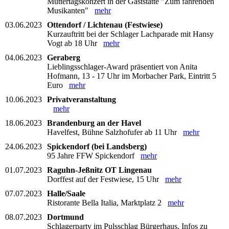
Muttertagskonzert in der Gaststätte "Zum fahrenden
Musikanten"
mehr
03.06.2023
Ottendorf / Lichtenau (Festwiese)
Kurzauftritt bei der Schlager Lachparade mit Hansy
Vogt ab 18 Uhr
mehr
04.06.2023
Geraberg
Lieblingsschlager-Award präsentiert von Anita
Hofmann, 13 - 17 Uhr im Morbacher Park, Eintritt 5
Euro
mehr
10.06.2023
Privatveranstaltung
mehr
18.06.2023
Brandenburg an der Havel
Havelfest, Bühne Salzhofufer ab 11 Uhr
mehr
24.06.2023
Spickendorf (bei Landsberg)
95 Jahre FFW Spickendorf
mehr
01.07.2023
Raguhn-Jeßnitz OT Lingenau
Dorffest auf der Festwiese, 15 Uhr
mehr
07.07.2023
Halle/Saale
Ristorante Bella Italia, Marktplatz 2
mehr
08.07.2023
Dortmund
Schlagerparty im Pulsschlag Bürgerhaus, Infos zu