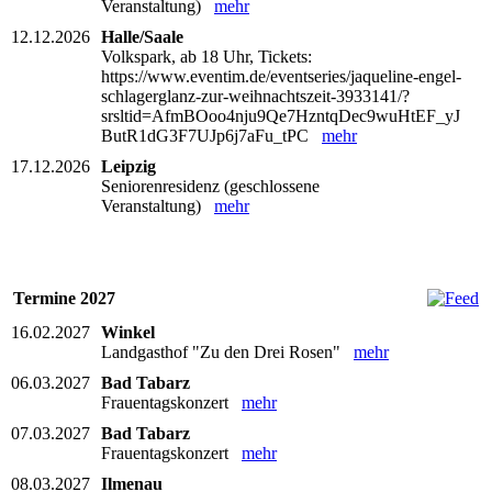
Veranstaltung)
mehr
12.12.2026
Halle/Saale
Volkspark, ab 18 Uhr, Tickets:
https://www.eventim.de/eventseries/jaqueline-engel-
schlagerglanz-zur-weihnachtszeit-3933141/?
srsltid=AfmBOoo4nju9Qe7HzntqDec9wuHtEF_yJ
ButR1dG3F7UJp6j7aFu_tPC
mehr
17.12.2026
Leipzig
Seniorenresidenz (geschlossene
Veranstaltung)
mehr
Termine 2027
16.02.2027
Winkel
Landgasthof "Zu den Drei Rosen"
mehr
06.03.2027
Bad Tabarz
Frauentagskonzert
mehr
07.03.2027
Bad Tabarz
Frauentagskonzert
mehr
08.03.2027
Ilmenau