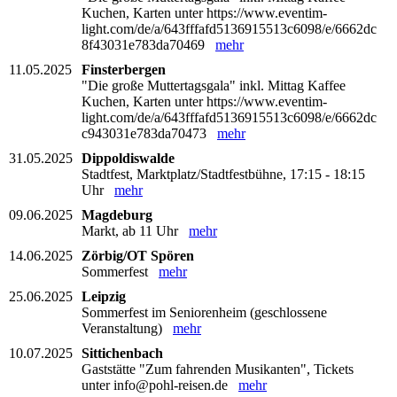
Kuchen, Karten unter https://www.eventim-
light.com/de/a/643fffafd5136915513c6098/e/6662dc
8f43031e783da70469
mehr
11.05.2025
Finsterbergen
"Die große Muttertagsgala" inkl. Mittag Kaffee
Kuchen, Karten unter https://www.eventim-
light.com/de/a/643fffafd5136915513c6098/e/6662dc
c943031e783da70473
mehr
31.05.2025
Dippoldiswalde
Stadtfest, Marktplatz/Stadtfestbühne, 17:15 - 18:15
Uhr
mehr
09.06.2025
Magdeburg
Markt, ab 11 Uhr
mehr
14.06.2025
Zörbig/OT Spören
Sommerfest
mehr
25.06.2025
Leipzig
Sommerfest im Seniorenheim (geschlossene
Veranstaltung)
mehr
10.07.2025
Sittichenbach
Gaststätte "Zum fahrenden Musikanten", Tickets
unter info@pohl-reisen.de
mehr