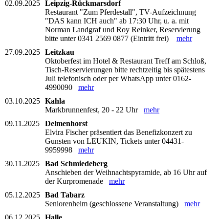
02.09.2025
Leipzig-Rückmarsdorf
Restaurant "Zum Pferdestall", TV-Aufzeichnung
"DAS kann ICH auch" ab 17:30 Uhr, u. a. mit
Norman Landgraf und Roy Reinker, Reservierung
bitte unter 0341 2569 0877 (Eintritt frei)
mehr
27.09.2025
Leitzkau
Oktoberfest im Hotel & Restaurant Treff am Schloß,
Tisch-Reservierungen bitte rechtzeitig bis spätestens
Juli telefonisch oder per WhatsApp unter 0162-
4990090
mehr
03.10.2025
Kahla
Markbrunnenfest, 20 - 22 Uhr
mehr
09.11.2025
Delmenhorst
Elvira Fischer präsentiert das Benefizkonzert zu
Gunsten von LEUKIN, Tickets unter 04431-
9959998
mehr
30.11.2025
Bad Schmiedeberg
Anschieben der Weihnachtspyramide, ab 16 Uhr auf
der Kurpromenade
mehr
05.12.2025
Bad Tabarz
Seniorenheim (geschlossene Veranstaltung)
mehr
06.12.2025
Halle