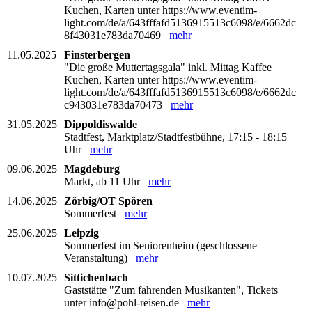
Kuchen, Karten unter https://www.eventim-
light.com/de/a/643fffafd5136915513c6098/e/6662dc
8f43031e783da70469
mehr
11.05.2025
Finsterbergen
"Die große Muttertagsgala" inkl. Mittag Kaffee
Kuchen, Karten unter https://www.eventim-
light.com/de/a/643fffafd5136915513c6098/e/6662dc
c943031e783da70473
mehr
31.05.2025
Dippoldiswalde
Stadtfest, Marktplatz/Stadtfestbühne, 17:15 - 18:15
Uhr
mehr
09.06.2025
Magdeburg
Markt, ab 11 Uhr
mehr
14.06.2025
Zörbig/OT Spören
Sommerfest
mehr
25.06.2025
Leipzig
Sommerfest im Seniorenheim (geschlossene
Veranstaltung)
mehr
10.07.2025
Sittichenbach
Gaststätte "Zum fahrenden Musikanten", Tickets
unter info@pohl-reisen.de
mehr