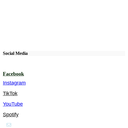
Social Media
Besuchen Sie uns auf Facebook! Werden Sie ein Fan unserer
Facebook Seite und erhalten Sie besondere Vorteile.
Facebook
Instagram
TikTok
YouTube
Spotify