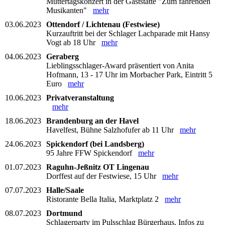
Muttertagskonzert in der Gaststätte "Zum fahrenden
Musikanten"
mehr
03.06.2023
Ottendorf / Lichtenau (Festwiese)
Kurzauftritt bei der Schlager Lachparade mit Hansy
Vogt ab 18 Uhr
mehr
04.06.2023
Geraberg
Lieblingsschlager-Award präsentiert von Anita
Hofmann, 13 - 17 Uhr im Morbacher Park, Eintritt 5
Euro
mehr
10.06.2023
Privatveranstaltung
mehr
18.06.2023
Brandenburg an der Havel
Havelfest, Bühne Salzhofufer ab 11 Uhr
mehr
24.06.2023
Spickendorf (bei Landsberg)
95 Jahre FFW Spickendorf
mehr
01.07.2023
Raguhn-Jeßnitz OT Lingenau
Dorffest auf der Festwiese, 15 Uhr
mehr
07.07.2023
Halle/Saale
Ristorante Bella Italia, Marktplatz 2
mehr
08.07.2023
Dortmund
Schlagerparty im Pulsschlag Bürgerhaus, Infos zu