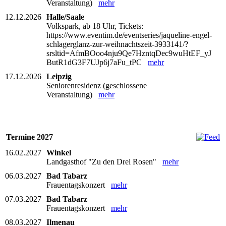
Veranstaltung)
mehr
12.12.2026
Halle/Saale
Volkspark, ab 18 Uhr, Tickets:
https://www.eventim.de/eventseries/jaqueline-engel-
schlagerglanz-zur-weihnachtszeit-3933141/?
srsltid=AfmBOoo4nju9Qe7HzntqDec9wuHtEF_yJ
ButR1dG3F7UJp6j7aFu_tPC
mehr
17.12.2026
Leipzig
Seniorenresidenz (geschlossene
Veranstaltung)
mehr
Termine 2027
16.02.2027
Winkel
Landgasthof "Zu den Drei Rosen"
mehr
06.03.2027
Bad Tabarz
Frauentagskonzert
mehr
07.03.2027
Bad Tabarz
Frauentagskonzert
mehr
08.03.2027
Ilmenau