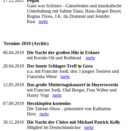
17.12.2021
Pegau
Gans was Schönes - Gänsebraten und musikalische
Unterhaltung mit Sabine Elara, Hans-Jürgen Beyer,
Regina Thoss, J.K. du Dramont und Jennifer
Rast
mehr
Termine 2019 (Archiv)
06.04.2019
Die Nacht der großen Hits in Erkner
mit Kerstin Ott und Rotblond
mehr
28.04.2019
Der bunte Schlager-Treff in Gera
u.a. mit Francine Jordi, den 3 jungen Tenören und
Franziska Wiese
mehr
12.05.2019
Das große Muttertagskonzert in Hoyerswerda
mit Francine Jordi, Olaf Berger, Frau Wäber und
Hansy Vogt
mehr
07.09.2019
Herzklopfen kostenlos
Die Talente-Show - präsentiert von Katharina
Herz
mehr
30.11.2019
Die Nacht der Chöre mit Michael Patrick Kelly
Mitglied im Deutschlandchor
mehr