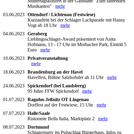
Muttertagskonzert in der Gaststätte "Zum fahrenden
Musikanten"
mehr
03.06.2023
Ottendorf / Lichtenau (Festwiese)
Kurzauftritt bei der Schlager Lachparade mit Hansy
Vogt ab 18 Uhr
mehr
04.06.2023
Geraberg
Lieblingsschlager-Award präsentiert von Anita
Hofmann, 13 - 17 Uhr im Morbacher Park, Eintritt 5
Euro
mehr
10.06.2023
Privatveranstaltung
mehr
18.06.2023
Brandenburg an der Havel
Havelfest, Bühne Salzhofufer ab 11 Uhr
mehr
24.06.2023
Spickendorf (bei Landsberg)
95 Jahre FFW Spickendorf
mehr
01.07.2023
Raguhn-Jeßnitz OT Lingenau
Dorffest auf der Festwiese, 15 Uhr
mehr
07.07.2023
Halle/Saale
Ristorante Bella Italia, Marktplatz 2
mehr
08.07.2023
Dortmund
Schlagerparty im Pulsschlag Bürgerhaus, Infos zu