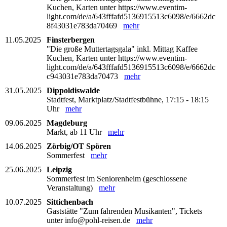
Kuchen, Karten unter https://www.eventim-
light.com/de/a/643fffafd5136915513c6098/e/6662dc
8f43031e783da70469
mehr
11.05.2025
Finsterbergen
"Die große Muttertagsgala" inkl. Mittag Kaffee
Kuchen, Karten unter https://www.eventim-
light.com/de/a/643fffafd5136915513c6098/e/6662dc
c943031e783da70473
mehr
31.05.2025
Dippoldiswalde
Stadtfest, Marktplatz/Stadtfestbühne, 17:15 - 18:15
Uhr
mehr
09.06.2025
Magdeburg
Markt, ab 11 Uhr
mehr
14.06.2025
Zörbig/OT Spören
Sommerfest
mehr
25.06.2025
Leipzig
Sommerfest im Seniorenheim (geschlossene
Veranstaltung)
mehr
10.07.2025
Sittichenbach
Gaststätte "Zum fahrenden Musikanten", Tickets
unter info@pohl-reisen.de
mehr