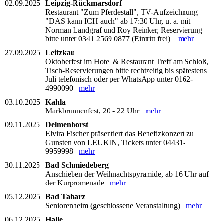
02.09.2025
Leipzig-Rückmarsdorf
Restaurant "Zum Pferdestall", TV-Aufzeichnung
"DAS kann ICH auch" ab 17:30 Uhr, u. a. mit
Norman Landgraf und Roy Reinker, Reservierung
bitte unter 0341 2569 0877 (Eintritt frei)
mehr
27.09.2025
Leitzkau
Oktoberfest im Hotel & Restaurant Treff am Schloß,
Tisch-Reservierungen bitte rechtzeitig bis spätestens
Juli telefonisch oder per WhatsApp unter 0162-
4990090
mehr
03.10.2025
Kahla
Markbrunnenfest, 20 - 22 Uhr
mehr
09.11.2025
Delmenhorst
Elvira Fischer präsentiert das Benefizkonzert zu
Gunsten von LEUKIN, Tickets unter 04431-
9959998
mehr
30.11.2025
Bad Schmiedeberg
Anschieben der Weihnachtspyramide, ab 16 Uhr auf
der Kurpromenade
mehr
05.12.2025
Bad Tabarz
Seniorenheim (geschlossene Veranstaltung)
mehr
06.12.2025
Halle