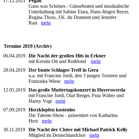
17.12.2021
Pegau
Gans was Schönes - Gänsebraten und musikalische
Unterhaltung mit Sabine Elara, Hans-Jürgen Beyer,
Regina Thoss, J.K. du Dramont und Jennifer
Rast
mehr
Termine 2019 (Archiv)
06.04.2019
Die Nacht der großen Hits in Erkner
mit Kerstin Ott und Rotblond
mehr
28.04.2019
Der bunte Schlager-Treff in Gera
u.a. mit Francine Jordi, den 3 jungen Tenören und
Franziska Wiese
mehr
12.05.2019
Das große Muttertagskonzert in Hoyerswerda
mit Francine Jordi, Olaf Berger, Frau Wäber und
Hansy Vogt
mehr
07.09.2019
Herzklopfen kostenlos
Die Talente-Show - präsentiert von Katharina
Herz
mehr
30.11.2019
Die Nacht der Chöre mit Michael Patrick Kelly
Mitglied im Deutschlandchor
mehr