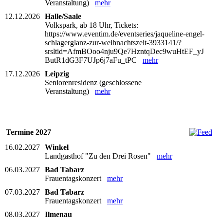
Veranstaltung)
mehr
12.12.2026
Halle/Saale
Volkspark, ab 18 Uhr, Tickets:
https://www.eventim.de/eventseries/jaqueline-engel-
schlagerglanz-zur-weihnachtszeit-3933141/?
srsltid=AfmBOoo4nju9Qe7HzntqDec9wuHtEF_yJ
ButR1dG3F7UJp6j7aFu_tPC
mehr
17.12.2026
Leipzig
Seniorenresidenz (geschlossene
Veranstaltung)
mehr
Termine 2027
16.02.2027
Winkel
Landgasthof "Zu den Drei Rosen"
mehr
06.03.2027
Bad Tabarz
Frauentagskonzert
mehr
07.03.2027
Bad Tabarz
Frauentagskonzert
mehr
08.03.2027
Ilmenau