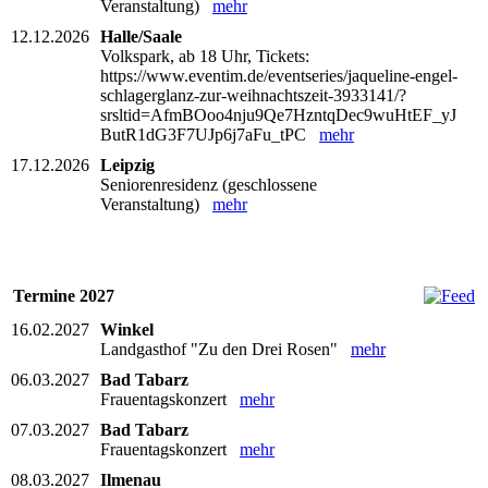
Veranstaltung)
mehr
12.12.2026
Halle/Saale
Volkspark, ab 18 Uhr, Tickets:
https://www.eventim.de/eventseries/jaqueline-engel-
schlagerglanz-zur-weihnachtszeit-3933141/?
srsltid=AfmBOoo4nju9Qe7HzntqDec9wuHtEF_yJ
ButR1dG3F7UJp6j7aFu_tPC
mehr
17.12.2026
Leipzig
Seniorenresidenz (geschlossene
Veranstaltung)
mehr
Termine 2027
16.02.2027
Winkel
Landgasthof "Zu den Drei Rosen"
mehr
06.03.2027
Bad Tabarz
Frauentagskonzert
mehr
07.03.2027
Bad Tabarz
Frauentagskonzert
mehr
08.03.2027
Ilmenau