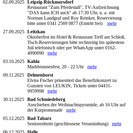
02.09.2025
Leipzig-Rückmarsdorf
Restaurant "Zum Pferdestall", TV-Aufzeichnung
"DAS kann ICH auch" ab 17:30 Uhr, u. a. mit
Norman Landgraf und Roy Reinker, Reservierung
bitte unter 0341 2569 0877 (Eintritt frei)
mehr
27.09.2025
Leitzkau
Oktoberfest im Hotel & Restaurant Treff am Schloß,
Tisch-Reservierungen bitte rechtzeitig bis spätestens
Juli telefonisch oder per WhatsApp unter 0162-
4990090
mehr
03.10.2025
Kahla
Markbrunnenfest, 20 - 22 Uhr
mehr
09.11.2025
Delmenhorst
Elvira Fischer präsentiert das Benefizkonzert zu
Gunsten von LEUKIN, Tickets unter 04431-
9959998
mehr
30.11.2025
Bad Schmiedeberg
Anschieben der Weihnachtspyramide, ab 16 Uhr auf
der Kurpromenade
mehr
05.12.2025
Bad Tabarz
Seniorenheim (geschlossene Veranstaltung)
mehr
06.12.2025
Halle