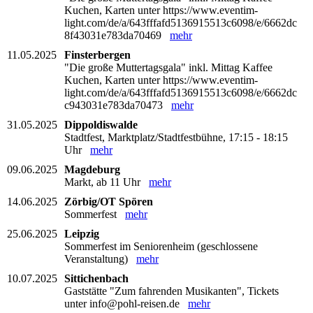
Kuchen, Karten unter https://www.eventim-
light.com/de/a/643fffafd5136915513c6098/e/6662dc
8f43031e783da70469
mehr
11.05.2025
Finsterbergen
"Die große Muttertagsgala" inkl. Mittag Kaffee
Kuchen, Karten unter https://www.eventim-
light.com/de/a/643fffafd5136915513c6098/e/6662dc
c943031e783da70473
mehr
31.05.2025
Dippoldiswalde
Stadtfest, Marktplatz/Stadtfestbühne, 17:15 - 18:15
Uhr
mehr
09.06.2025
Magdeburg
Markt, ab 11 Uhr
mehr
14.06.2025
Zörbig/OT Spören
Sommerfest
mehr
25.06.2025
Leipzig
Sommerfest im Seniorenheim (geschlossene
Veranstaltung)
mehr
10.07.2025
Sittichenbach
Gaststätte "Zum fahrenden Musikanten", Tickets
unter info@pohl-reisen.de
mehr