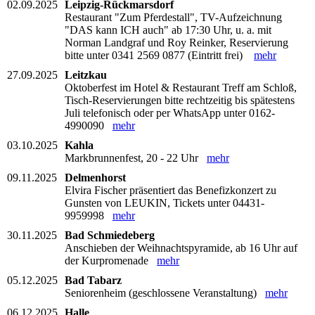
02.09.2025
Leipzig-Rückmarsdorf
Restaurant "Zum Pferdestall", TV-Aufzeichnung
"DAS kann ICH auch" ab 17:30 Uhr, u. a. mit
Norman Landgraf und Roy Reinker, Reservierung
bitte unter 0341 2569 0877 (Eintritt frei)
mehr
27.09.2025
Leitzkau
Oktoberfest im Hotel & Restaurant Treff am Schloß,
Tisch-Reservierungen bitte rechtzeitig bis spätestens
Juli telefonisch oder per WhatsApp unter 0162-
4990090
mehr
03.10.2025
Kahla
Markbrunnenfest, 20 - 22 Uhr
mehr
09.11.2025
Delmenhorst
Elvira Fischer präsentiert das Benefizkonzert zu
Gunsten von LEUKIN, Tickets unter 04431-
9959998
mehr
30.11.2025
Bad Schmiedeberg
Anschieben der Weihnachtspyramide, ab 16 Uhr auf
der Kurpromenade
mehr
05.12.2025
Bad Tabarz
Seniorenheim (geschlossene Veranstaltung)
mehr
06.12.2025
Halle