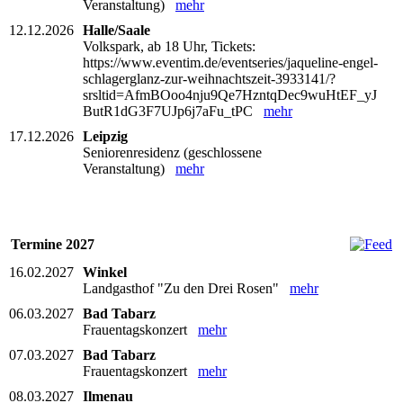
Veranstaltung)
mehr
12.12.2026
Halle/Saale
Volkspark, ab 18 Uhr, Tickets:
https://www.eventim.de/eventseries/jaqueline-engel-
schlagerglanz-zur-weihnachtszeit-3933141/?
srsltid=AfmBOoo4nju9Qe7HzntqDec9wuHtEF_yJ
ButR1dG3F7UJp6j7aFu_tPC
mehr
17.12.2026
Leipzig
Seniorenresidenz (geschlossene
Veranstaltung)
mehr
Termine 2027
16.02.2027
Winkel
Landgasthof "Zu den Drei Rosen"
mehr
06.03.2027
Bad Tabarz
Frauentagskonzert
mehr
07.03.2027
Bad Tabarz
Frauentagskonzert
mehr
08.03.2027
Ilmenau