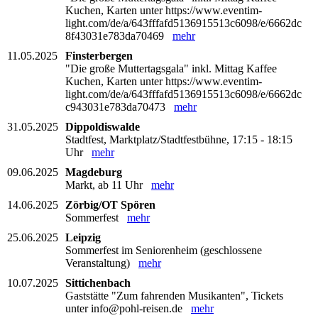
Kuchen, Karten unter https://www.eventim-
light.com/de/a/643fffafd5136915513c6098/e/6662dc
8f43031e783da70469
mehr
11.05.2025
Finsterbergen
"Die große Muttertagsgala" inkl. Mittag Kaffee
Kuchen, Karten unter https://www.eventim-
light.com/de/a/643fffafd5136915513c6098/e/6662dc
c943031e783da70473
mehr
31.05.2025
Dippoldiswalde
Stadtfest, Marktplatz/Stadtfestbühne, 17:15 - 18:15
Uhr
mehr
09.06.2025
Magdeburg
Markt, ab 11 Uhr
mehr
14.06.2025
Zörbig/OT Spören
Sommerfest
mehr
25.06.2025
Leipzig
Sommerfest im Seniorenheim (geschlossene
Veranstaltung)
mehr
10.07.2025
Sittichenbach
Gaststätte "Zum fahrenden Musikanten", Tickets
unter info@pohl-reisen.de
mehr