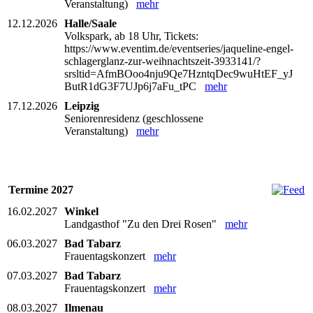
Veranstaltung)
mehr
12.12.2026
Halle/Saale
Volkspark, ab 18 Uhr, Tickets:
https://www.eventim.de/eventseries/jaqueline-engel-
schlagerglanz-zur-weihnachtszeit-3933141/?
srsltid=AfmBOoo4nju9Qe7HzntqDec9wuHtEF_yJ
ButR1dG3F7UJp6j7aFu_tPC
mehr
17.12.2026
Leipzig
Seniorenresidenz (geschlossene
Veranstaltung)
mehr
Termine 2027
16.02.2027
Winkel
Landgasthof "Zu den Drei Rosen"
mehr
06.03.2027
Bad Tabarz
Frauentagskonzert
mehr
07.03.2027
Bad Tabarz
Frauentagskonzert
mehr
08.03.2027
Ilmenau