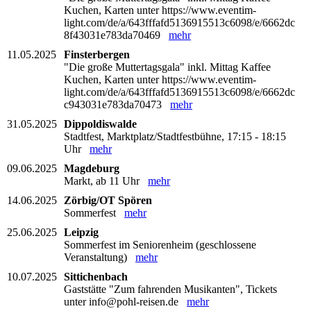
Kuchen, Karten unter https://www.eventim-
light.com/de/a/643fffafd5136915513c6098/e/6662dc
8f43031e783da70469
mehr
11.05.2025
Finsterbergen
"Die große Muttertagsgala" inkl. Mittag Kaffee
Kuchen, Karten unter https://www.eventim-
light.com/de/a/643fffafd5136915513c6098/e/6662dc
c943031e783da70473
mehr
31.05.2025
Dippoldiswalde
Stadtfest, Marktplatz/Stadtfestbühne, 17:15 - 18:15
Uhr
mehr
09.06.2025
Magdeburg
Markt, ab 11 Uhr
mehr
14.06.2025
Zörbig/OT Spören
Sommerfest
mehr
25.06.2025
Leipzig
Sommerfest im Seniorenheim (geschlossene
Veranstaltung)
mehr
10.07.2025
Sittichenbach
Gaststätte "Zum fahrenden Musikanten", Tickets
unter info@pohl-reisen.de
mehr