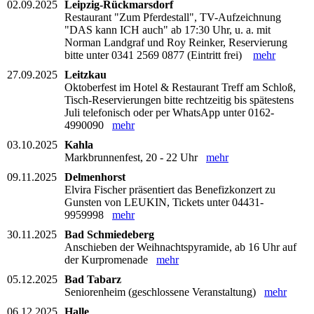
02.09.2025
Leipzig-Rückmarsdorf
Restaurant "Zum Pferdestall", TV-Aufzeichnung
"DAS kann ICH auch" ab 17:30 Uhr, u. a. mit
Norman Landgraf und Roy Reinker, Reservierung
bitte unter 0341 2569 0877 (Eintritt frei)
mehr
27.09.2025
Leitzkau
Oktoberfest im Hotel & Restaurant Treff am Schloß,
Tisch-Reservierungen bitte rechtzeitig bis spätestens
Juli telefonisch oder per WhatsApp unter 0162-
4990090
mehr
03.10.2025
Kahla
Markbrunnenfest, 20 - 22 Uhr
mehr
09.11.2025
Delmenhorst
Elvira Fischer präsentiert das Benefizkonzert zu
Gunsten von LEUKIN, Tickets unter 04431-
9959998
mehr
30.11.2025
Bad Schmiedeberg
Anschieben der Weihnachtspyramide, ab 16 Uhr auf
der Kurpromenade
mehr
05.12.2025
Bad Tabarz
Seniorenheim (geschlossene Veranstaltung)
mehr
06.12.2025
Halle