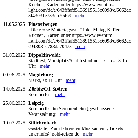
Kuchen, Karten unter https://www.eventim-
light.com/de/a/643fffafd5136915513c6098/e/6662dc
8f43031e783da70469
mehr
11.05.2025
Finsterbergen
"Die große Muttertagsgala" inkl. Mittag Kaffee
Kuchen, Karten unter https://www.eventim-
light.com/de/a/643fffafd5136915513c6098/e/6662dc
c943031e783da70473
mehr
31.05.2025
Dippoldiswalde
Stadtfest, Marktplatz/Stadtfestbühne, 17:15 - 18:15
Uhr
mehr
09.06.2025
Magdeburg
Markt, ab 11 Uhr
mehr
14.06.2025
Zörbig/OT Spören
Sommerfest
mehr
25.06.2025
Leipzig
Sommerfest im Seniorenheim (geschlossene
Veranstaltung)
mehr
10.07.2025
Sittichenbach
Gaststätte "Zum fahrenden Musikanten", Tickets
unter info@pohl-reisen.de
mehr