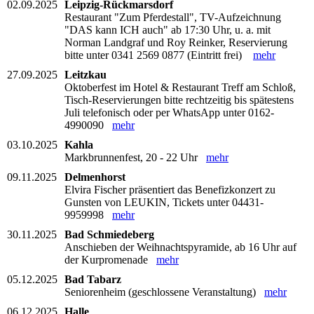
02.09.2025
Leipzig-Rückmarsdorf
Restaurant "Zum Pferdestall", TV-Aufzeichnung
"DAS kann ICH auch" ab 17:30 Uhr, u. a. mit
Norman Landgraf und Roy Reinker, Reservierung
bitte unter 0341 2569 0877 (Eintritt frei)
mehr
27.09.2025
Leitzkau
Oktoberfest im Hotel & Restaurant Treff am Schloß,
Tisch-Reservierungen bitte rechtzeitig bis spätestens
Juli telefonisch oder per WhatsApp unter 0162-
4990090
mehr
03.10.2025
Kahla
Markbrunnenfest, 20 - 22 Uhr
mehr
09.11.2025
Delmenhorst
Elvira Fischer präsentiert das Benefizkonzert zu
Gunsten von LEUKIN, Tickets unter 04431-
9959998
mehr
30.11.2025
Bad Schmiedeberg
Anschieben der Weihnachtspyramide, ab 16 Uhr auf
der Kurpromenade
mehr
05.12.2025
Bad Tabarz
Seniorenheim (geschlossene Veranstaltung)
mehr
06.12.2025
Halle