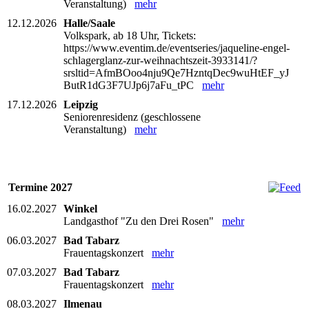
Veranstaltung)
mehr
12.12.2026
Halle/Saale
Volkspark, ab 18 Uhr, Tickets:
https://www.eventim.de/eventseries/jaqueline-engel-
schlagerglanz-zur-weihnachtszeit-3933141/?
srsltid=AfmBOoo4nju9Qe7HzntqDec9wuHtEF_yJ
ButR1dG3F7UJp6j7aFu_tPC
mehr
17.12.2026
Leipzig
Seniorenresidenz (geschlossene
Veranstaltung)
mehr
Termine 2027
16.02.2027
Winkel
Landgasthof "Zu den Drei Rosen"
mehr
06.03.2027
Bad Tabarz
Frauentagskonzert
mehr
07.03.2027
Bad Tabarz
Frauentagskonzert
mehr
08.03.2027
Ilmenau