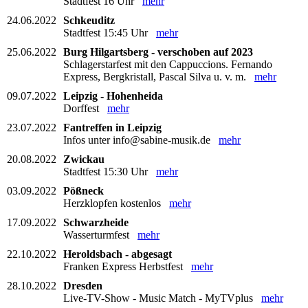
Stadtfest 16 Uhr
mehr
24.06.2022
Schkeuditz
Stadtfest 15:45 Uhr
mehr
25.06.2022
Burg Hilgartsberg - verschoben auf 2023
Schlagerstarfest mit den Cappuccions. Fernando
Express, Bergkristall, Pascal Silva u. v. m.
mehr
09.07.2022
Leipzig - Hohenheida
Dorffest
mehr
23.07.2022
Fantreffen in Leipzig
Infos unter info@sabine-musik.de
mehr
20.08.2022
Zwickau
Stadtfest 15:30 Uhr
mehr
03.09.2022
Pößneck
Herzklopfen kostenlos
mehr
17.09.2022
Schwarzheide
Wasserturmfest
mehr
22.10.2022
Heroldsbach - abgesagt
Franken Express Herbstfest
mehr
28.10.2022
Dresden
Live-TV-Show - Music Match - MyTVplus
mehr