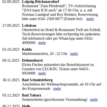
02.09.2025
Leipzig-Rückmarsdorf
Restaurant "Zum Pferdestall", TV-Aufzeichnung
"DAS kann ICH auch" ab 17:30 Uhr, u. a. mit
Norman Landgraf und Roy Reinker, Reservierung
bitte unter 0341 2569 0877 (Eintritt frei)
mehr
27.09.2025
Leitzkau
Oktoberfest im Hotel & Restaurant Treff am Schloß,
Tisch-Reservierungen bitte rechtzeitig bis spätestens
Juli telefonisch oder per WhatsApp unter 0162-
4990090
mehr
03.10.2025
Kahla
Markbrunnenfest, 20 - 22 Uhr
mehr
09.11.2025
Delmenhorst
Elvira Fischer präsentiert das Benefizkonzert zu
Gunsten von LEUKIN, Tickets unter 04431-
9959998
mehr
30.11.2025
Bad Schmiedeberg
Anschieben der Weihnachtspyramide, ab 16 Uhr auf
der Kurpromenade
mehr
05.12.2025
Bad Tabarz
Seniorenheim (geschlossene Veranstaltung)
mehr
06.12.2025
Halle