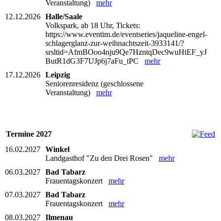
Veranstaltung)
mehr
12.12.2026
Halle/Saale
Volkspark, ab 18 Uhr, Tickets:
https://www.eventim.de/eventseries/jaqueline-engel-
schlagerglanz-zur-weihnachtszeit-3933141/?
srsltid=AfmBOoo4nju9Qe7HzntqDec9wuHtEF_yJ
ButR1dG3F7UJp6j7aFu_tPC
mehr
17.12.2026
Leipzig
Seniorenresidenz (geschlossene
Veranstaltung)
mehr
Termine 2027
16.02.2027
Winkel
Landgasthof "Zu den Drei Rosen"
mehr
06.03.2027
Bad Tabarz
Frauentagskonzert
mehr
07.03.2027
Bad Tabarz
Frauentagskonzert
mehr
08.03.2027
Ilmenau