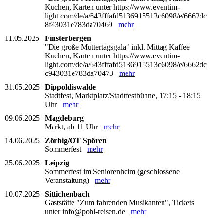
Kuchen, Karten unter https://www.eventim-
light.com/de/a/643fffafd5136915513c6098/e/6662dc
8f43031e783da70469
mehr
11.05.2025
Finsterbergen
"Die große Muttertagsgala" inkl. Mittag Kaffee
Kuchen, Karten unter https://www.eventim-
light.com/de/a/643fffafd5136915513c6098/e/6662dc
c943031e783da70473
mehr
31.05.2025
Dippoldiswalde
Stadtfest, Marktplatz/Stadtfestbühne, 17:15 - 18:15
Uhr
mehr
09.06.2025
Magdeburg
Markt, ab 11 Uhr
mehr
14.06.2025
Zörbig/OT Spören
Sommerfest
mehr
25.06.2025
Leipzig
Sommerfest im Seniorenheim (geschlossene
Veranstaltung)
mehr
10.07.2025
Sittichenbach
Gaststätte "Zum fahrenden Musikanten", Tickets
unter info@pohl-reisen.de
mehr