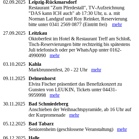
02.09.2025
Leipzig-Rückmarsdorf
Restaurant "Zum Pferdestall", TV-Aufzeichnung
"DAS kann ICH auch" ab 17:30 Uhr, u. a. mit
Norman Landgraf und Roy Reinker, Reservierung
bitte unter 0341 2569 0877 (Eintritt frei)
mehr
27.09.2025
Leitzkau
Oktoberfest im Hotel & Restaurant Treff am Schloß,
Tisch-Reservierungen bitte rechtzeitig bis spätestens
Juli telefonisch oder per WhatsApp unter 0162-
4990090
mehr
03.10.2025
Kahla
Markbrunnenfest, 20 - 22 Uhr
mehr
09.11.2025
Delmenhorst
Elvira Fischer präsentiert das Benefizkonzert zu
Gunsten von LEUKIN, Tickets unter 04431-
9959998
mehr
30.11.2025
Bad Schmiedeberg
Anschieben der Weihnachtspyramide, ab 16 Uhr auf
der Kurpromenade
mehr
05.12.2025
Bad Tabarz
Seniorenheim (geschlossene Veranstaltung)
mehr
06.12.2025
Halle