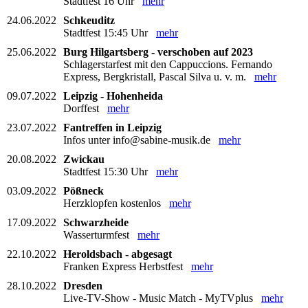
Stadtfest 16 Uhr
mehr
24.06.2022
Schkeuditz
Stadtfest 15:45 Uhr
mehr
25.06.2022
Burg Hilgartsberg - verschoben auf 2023
Schlagerstarfest mit den Cappuccions. Fernando
Express, Bergkristall, Pascal Silva u. v. m.
mehr
09.07.2022
Leipzig - Hohenheida
Dorffest
mehr
23.07.2022
Fantreffen in Leipzig
Infos unter info@sabine-musik.de
mehr
20.08.2022
Zwickau
Stadtfest 15:30 Uhr
mehr
03.09.2022
Pößneck
Herzklopfen kostenlos
mehr
17.09.2022
Schwarzheide
Wasserturmfest
mehr
22.10.2022
Heroldsbach - abgesagt
Franken Express Herbstfest
mehr
28.10.2022
Dresden
Live-TV-Show - Music Match - MyTVplus
mehr