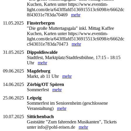
Kuchen, Karten unter https://www.eventim-
light.com/de/a/643fffafd5136915513c6098/e/6662dc
8f43031e783da70469
mehr
11.05.2025
Finsterbergen
"Die große Muttertagsgala" inkl. Mittag Kaffee
Kuchen, Karten unter https://www.eventim-
light.com/de/a/643fffafd5136915513c6098/e/6662dc
c943031e783da70473
mehr
31.05.2025
Dippoldiswalde
Stadtfest, Marktplatz/Stadtfestbühne, 17:15 - 18:15
Uhr
mehr
09.06.2025
Magdeburg
Markt, ab 11 Uhr
mehr
14.06.2025
Zörbig/OT Spören
Sommerfest
mehr
25.06.2025
Leipzig
Sommerfest im Seniorenheim (geschlossene
Veranstaltung)
mehr
10.07.2025
Sittichenbach
Gaststätte "Zum fahrenden Musikanten", Tickets
unter info@pohl-reisen.de
mehr