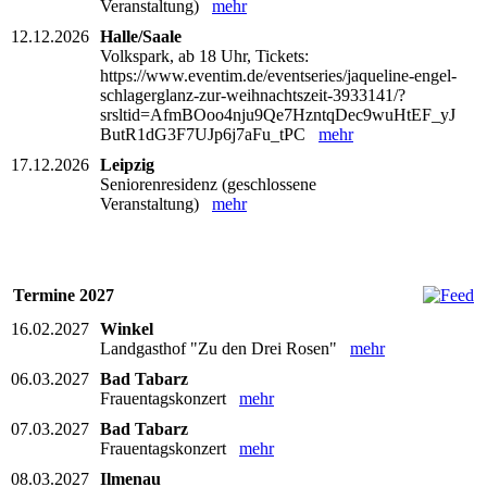
Veranstaltung)
mehr
12.12.2026
Halle/Saale
Volkspark, ab 18 Uhr, Tickets:
https://www.eventim.de/eventseries/jaqueline-engel-
schlagerglanz-zur-weihnachtszeit-3933141/?
srsltid=AfmBOoo4nju9Qe7HzntqDec9wuHtEF_yJ
ButR1dG3F7UJp6j7aFu_tPC
mehr
17.12.2026
Leipzig
Seniorenresidenz (geschlossene
Veranstaltung)
mehr
Termine 2027
16.02.2027
Winkel
Landgasthof "Zu den Drei Rosen"
mehr
06.03.2027
Bad Tabarz
Frauentagskonzert
mehr
07.03.2027
Bad Tabarz
Frauentagskonzert
mehr
08.03.2027
Ilmenau