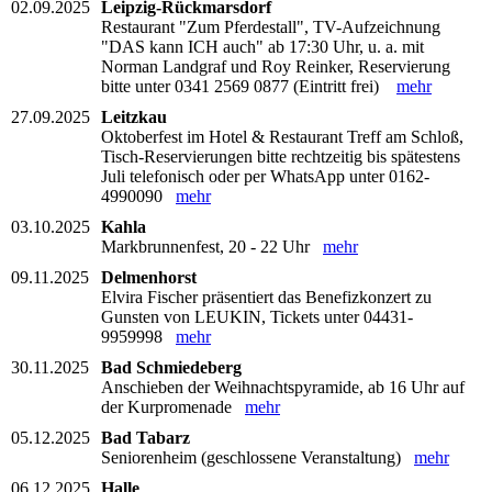
02.09.2025
Leipzig-Rückmarsdorf
Restaurant "Zum Pferdestall", TV-Aufzeichnung
"DAS kann ICH auch" ab 17:30 Uhr, u. a. mit
Norman Landgraf und Roy Reinker, Reservierung
bitte unter 0341 2569 0877 (Eintritt frei)
mehr
27.09.2025
Leitzkau
Oktoberfest im Hotel & Restaurant Treff am Schloß,
Tisch-Reservierungen bitte rechtzeitig bis spätestens
Juli telefonisch oder per WhatsApp unter 0162-
4990090
mehr
03.10.2025
Kahla
Markbrunnenfest, 20 - 22 Uhr
mehr
09.11.2025
Delmenhorst
Elvira Fischer präsentiert das Benefizkonzert zu
Gunsten von LEUKIN, Tickets unter 04431-
9959998
mehr
30.11.2025
Bad Schmiedeberg
Anschieben der Weihnachtspyramide, ab 16 Uhr auf
der Kurpromenade
mehr
05.12.2025
Bad Tabarz
Seniorenheim (geschlossene Veranstaltung)
mehr
06.12.2025
Halle