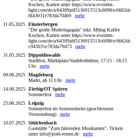
Kuchen, Karten unter https://www.eventim-
light.com/de/a/643fffafd5136915513c6098/e/6662dc
8f43031e783da70469
mehr
11.05.2025
Finsterbergen
"Die große Muttertagsgala" inkl. Mittag Kaffee
Kuchen, Karten unter https://www.eventim-
light.com/de/a/643fffafd5136915513c6098/e/6662dc
c943031e783da70473
mehr
31.05.2025
Dippoldiswalde
Stadtfest, Marktplatz/Stadtfestbühne, 17:15 - 18:15
Uhr
mehr
09.06.2025
Magdeburg
Markt, ab 11 Uhr
mehr
14.06.2025
Zörbig/OT Spören
Sommerfest
mehr
25.06.2025
Leipzig
Sommerfest im Seniorenheim (geschlossene
Veranstaltung)
mehr
10.07.2025
Sittichenbach
Gaststätte "Zum fahrenden Musikanten", Tickets
unter info@pohl-reisen.de
mehr