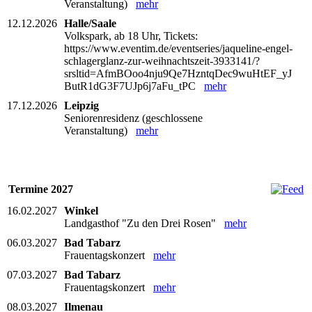
Veranstaltung)
mehr
12.12.2026
Halle/Saale
Volkspark, ab 18 Uhr, Tickets:
https://www.eventim.de/eventseries/jaqueline-engel-
schlagerglanz-zur-weihnachtszeit-3933141/?
srsltid=AfmBOoo4nju9Qe7HzntqDec9wuHtEF_yJ
ButR1dG3F7UJp6j7aFu_tPC
mehr
17.12.2026
Leipzig
Seniorenresidenz (geschlossene
Veranstaltung)
mehr
Termine 2027
16.02.2027
Winkel
Landgasthof "Zu den Drei Rosen"
mehr
06.03.2027
Bad Tabarz
Frauentagskonzert
mehr
07.03.2027
Bad Tabarz
Frauentagskonzert
mehr
08.03.2027
Ilmenau