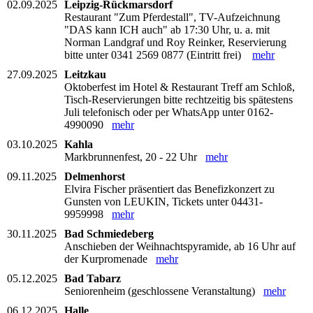
02.09.2025
Leipzig-Rückmarsdorf
Restaurant "Zum Pferdestall", TV-Aufzeichnung
"DAS kann ICH auch" ab 17:30 Uhr, u. a. mit
Norman Landgraf und Roy Reinker, Reservierung
bitte unter 0341 2569 0877 (Eintritt frei)
mehr
27.09.2025
Leitzkau
Oktoberfest im Hotel & Restaurant Treff am Schloß,
Tisch-Reservierungen bitte rechtzeitig bis spätestens
Juli telefonisch oder per WhatsApp unter 0162-
4990090
mehr
03.10.2025
Kahla
Markbrunnenfest, 20 - 22 Uhr
mehr
09.11.2025
Delmenhorst
Elvira Fischer präsentiert das Benefizkonzert zu
Gunsten von LEUKIN, Tickets unter 04431-
9959998
mehr
30.11.2025
Bad Schmiedeberg
Anschieben der Weihnachtspyramide, ab 16 Uhr auf
der Kurpromenade
mehr
05.12.2025
Bad Tabarz
Seniorenheim (geschlossene Veranstaltung)
mehr
06.12.2025
Halle