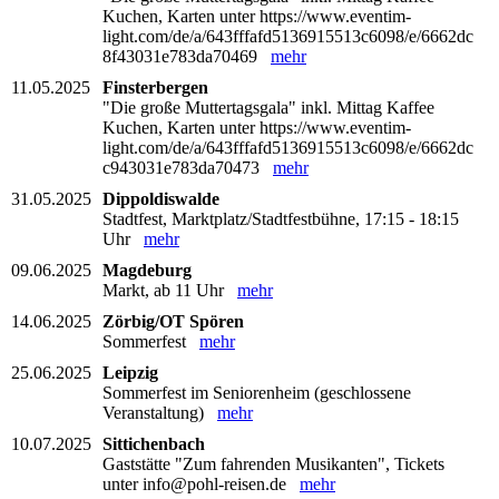
Kuchen, Karten unter https://www.eventim-
light.com/de/a/643fffafd5136915513c6098/e/6662dc
8f43031e783da70469
mehr
11.05.2025
Finsterbergen
"Die große Muttertagsgala" inkl. Mittag Kaffee
Kuchen, Karten unter https://www.eventim-
light.com/de/a/643fffafd5136915513c6098/e/6662dc
c943031e783da70473
mehr
31.05.2025
Dippoldiswalde
Stadtfest, Marktplatz/Stadtfestbühne, 17:15 - 18:15
Uhr
mehr
09.06.2025
Magdeburg
Markt, ab 11 Uhr
mehr
14.06.2025
Zörbig/OT Spören
Sommerfest
mehr
25.06.2025
Leipzig
Sommerfest im Seniorenheim (geschlossene
Veranstaltung)
mehr
10.07.2025
Sittichenbach
Gaststätte "Zum fahrenden Musikanten", Tickets
unter info@pohl-reisen.de
mehr