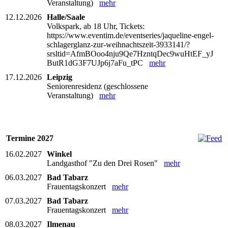
Veranstaltung)
mehr
12.12.2026
Halle/Saale
Volkspark, ab 18 Uhr, Tickets:
https://www.eventim.de/eventseries/jaqueline-engel-
schlagerglanz-zur-weihnachtszeit-3933141/?
srsltid=AfmBOoo4nju9Qe7HzntqDec9wuHtEF_yJ
ButR1dG3F7UJp6j7aFu_tPC
mehr
17.12.2026
Leipzig
Seniorenresidenz (geschlossene
Veranstaltung)
mehr
Termine 2027
16.02.2027
Winkel
Landgasthof "Zu den Drei Rosen"
mehr
06.03.2027
Bad Tabarz
Frauentagskonzert
mehr
07.03.2027
Bad Tabarz
Frauentagskonzert
mehr
08.03.2027
Ilmenau