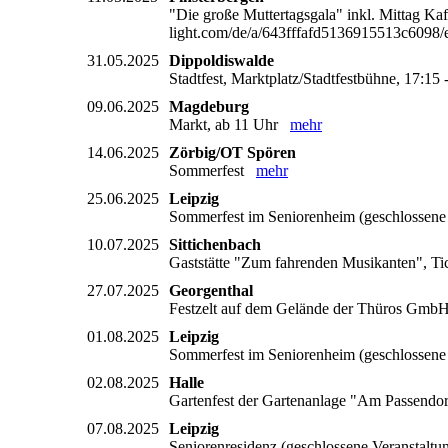
"Die große Muttertagsgala" inkl. Mittag Ka
light.com/de/a/643fffafd5136915513c60
31.05.2025
Dippoldiswalde
Stadtfest, Marktplatz/Stadtfestbühne, 17:1
09.06.2025
Magdeburg
Markt, ab 11 Uhr
mehr
14.06.2025
Zörbig/OT Spören
Sommerfest
mehr
25.06.2025
Leipzig
Sommerfest im Seniorenheim (geschlossen
10.07.2025
Sittichenbach
Gaststätte "Zum fahrenden Musikanten", Ti
27.07.2025
Georgenthal
Festzelt auf dem Gelände der Thüros GmbH,
01.08.2025
Leipzig
Sommerfest im Seniorenheim (geschlossen
02.08.2025
Halle
Gartenfest der Gartenanlage "Am Passend
07.08.2025
Leipzig
Seniorenresidenz (geschlossene Veranstalt