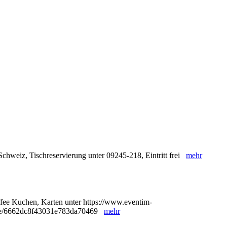
chweiz, Tischreservierung unter 09245-218, Eintritt frei
mehr
ffee Kuchen, Karten unter https://www.eventim-
8/e/6662dc8f43031e783da70469
mehr