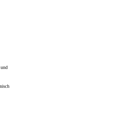
 und
onisch