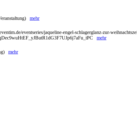
 Veranstaltung)
mehr
eventim.de/eventseries/jaqueline-engel-schlagerglanz-zur-weihnachtszei
ntqDec9wuHtEF_yJButR1dG3F7UJp6j7aFu_tPC
mehr
ung)
mehr