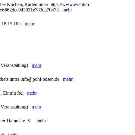
ffee Kuchen, Karten unter https://www.eventim-
98/e/6662dcc943031e783da70473
mehr
5 - 18:15 Uhr
mehr
e Veranstaltung)
mehr
ckets unter info@pohl-reisen.de
mehr
 Eintritt frei
mehr
e Veranstaltung)
mehr
orfer Damm" e. V.
mehr
ung)
mehr