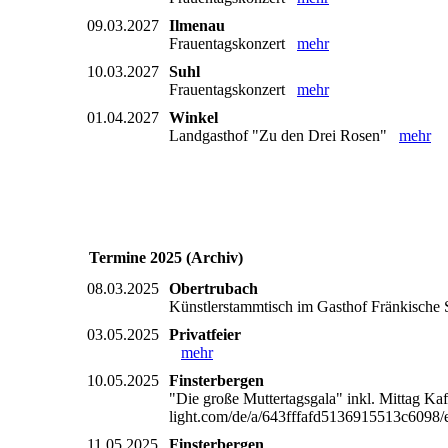
09.03.2027
Ilmenau
Frauentagskonzert
mehr
10.03.2027
Suhl
Frauentagskonzert
mehr
01.04.2027
Winkel
Landgasthof "Zu den Drei Rosen"
mehr
Termine 2025 (Archiv)
08.03.2025
Obertrubach
Künstlerstammtisch im Gasthof Fränkische S
03.05.2025
Privatfeier
mehr
10.05.2025
Finsterbergen
"Die große Muttertagsgala" inkl. Mittag Ka
light.com/de/a/643fffafd5136915513c609
11.05.2025
Finsterbergen