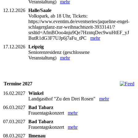
Veranstaltung)
mehr
12.12.2026
Halle/Saale
Volkspark, ab 18 Uhr, Tickets:
https://www.eventim.de/eventseries/jaqueline-engel-
schlagerglanz-zur-weihnachtszeit-3933141/?
srsltid=AfmBOoo4nju9Qe7HzntqDec9wuHtEF_yJ
ButR1dG3F7UJp6j7aFu_tPC
mehr
17.12.2026
Leipzig
Seniorenresidenz (geschlossene
Veranstaltung)
mehr
Termine 2027
16.02.2027
Winkel
Landgasthof "Zu den Drei Rosen"
mehr
06.03.2027
Bad Tabarz
Frauentagskonzert
mehr
07.03.2027
Bad Tabarz
Frauentagskonzert
mehr
08.03.2027
Ilmenau