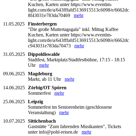
Kuchen, Karten unter https://www.eventim-
light.com/de/a/643fffafd5136915513c6098/e/6662dc
8f43031e783da70469
mehr
11.05.2025
Finsterbergen
"Die große Muttertagsgala" inkl. Mittag Kaffee
Kuchen, Karten unter https://www.eventim-
light.com/de/a/643fffafd5136915513c6098/e/6662dc
c943031e783da70473
mehr
31.05.2025
Dippoldiswalde
Stadtfest, Marktplatz/Stadtfestbühne, 17:15 - 18:15
Uhr
mehr
09.06.2025
Magdeburg
Markt, ab 11 Uhr
mehr
14.06.2025
Zörbig/OT Spören
Sommerfest
mehr
25.06.2025
Leipzig
Sommerfest im Seniorenheim (geschlossene
Veranstaltung)
mehr
10.07.2025
Sittichenbach
Gaststätte "Zum fahrenden Musikanten", Tickets
unter info@pohl-reisen.de
mehr