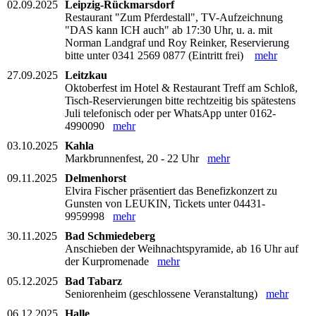
02.09.2025
Leipzig-Rückmarsdorf
Restaurant "Zum Pferdestall", TV-Aufzeichnung
"DAS kann ICH auch" ab 17:30 Uhr, u. a. mit
Norman Landgraf und Roy Reinker, Reservierung
bitte unter 0341 2569 0877 (Eintritt frei)
mehr
27.09.2025
Leitzkau
Oktoberfest im Hotel & Restaurant Treff am Schloß,
Tisch-Reservierungen bitte rechtzeitig bis spätestens
Juli telefonisch oder per WhatsApp unter 0162-
4990090
mehr
03.10.2025
Kahla
Markbrunnenfest, 20 - 22 Uhr
mehr
09.11.2025
Delmenhorst
Elvira Fischer präsentiert das Benefizkonzert zu
Gunsten von LEUKIN, Tickets unter 04431-
9959998
mehr
30.11.2025
Bad Schmiedeberg
Anschieben der Weihnachtspyramide, ab 16 Uhr auf
der Kurpromenade
mehr
05.12.2025
Bad Tabarz
Seniorenheim (geschlossene Veranstaltung)
mehr
06.12.2025
Halle