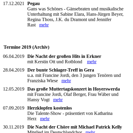
17.12.2021
Pegau
Gans was Schönes - Gänsebraten und musikalische
Unterhaltung mit Sabine Elara, Hans-Jürgen Beyer,
Regina Thoss, J.K. du Dramont und Jennifer
Rast
mehr
Termine 2019 (Archiv)
06.04.2019
Die Nacht der großen Hits in Erkner
mit Kerstin Ott und Rotblond
mehr
28.04.2019
Der bunte Schlager-Treff in Gera
u.a. mit Francine Jordi, den 3 jungen Tenören und
Franziska Wiese
mehr
12.05.2019
Das große Muttertagskonzert in Hoyerswerda
mit Francine Jordi, Olaf Berger, Frau Wäber und
Hansy Vogt
mehr
07.09.2019
Herzklopfen kostenlos
Die Talente-Show - präsentiert von Katharina
Herz
mehr
30.11.2019
Die Nacht der Chöre mit Michael Patrick Kelly
Mitglied im Deutschlandchor
mehr