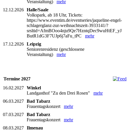
Veranstaltung)
mehr
12.12.2026
Halle/Saale
Volkspark, ab 18 Uhr, Tickets:
https://www.eventim.de/eventseries/jaqueline-engel-
schlagerglanz-zur-weihnachtszeit-3933141/?
srsltid=AfmBOoo4nju9Qe7HzntqDec9wuHtEF_yJ
ButR1dG3F7UJp6j7aFu_tPC
mehr
17.12.2026
Leipzig
Seniorenresidenz (geschlossene
Veranstaltung)
mehr
Termine 2027
16.02.2027
Winkel
Landgasthof "Zu den Drei Rosen"
mehr
06.03.2027
Bad Tabarz
Frauentagskonzert
mehr
07.03.2027
Bad Tabarz
Frauentagskonzert
mehr
08.03.2027
Ilmenau