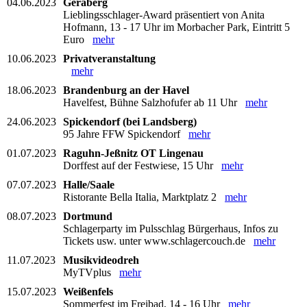
04.06.2023
Geraberg
Lieblingsschlager-Award präsentiert von Anita
Hofmann, 13 - 17 Uhr im Morbacher Park, Eintritt 5
Euro
mehr
10.06.2023
Privatveranstaltung
mehr
18.06.2023
Brandenburg an der Havel
Havelfest, Bühne Salzhofufer ab 11 Uhr
mehr
24.06.2023
Spickendorf (bei Landsberg)
95 Jahre FFW Spickendorf
mehr
01.07.2023
Raguhn-Jeßnitz OT Lingenau
Dorffest auf der Festwiese, 15 Uhr
mehr
07.07.2023
Halle/Saale
Ristorante Bella Italia, Marktplatz 2
mehr
08.07.2023
Dortmund
Schlagerparty im Pulsschlag Bürgerhaus, Infos zu
Tickets usw. unter www.schlagercouch.de
mehr
11.07.2023
Musikvideodreh
MyTVplus
mehr
15.07.2023
Weißenfels
Sommerfest im Freibad, 14 - 16 Uhr
mehr