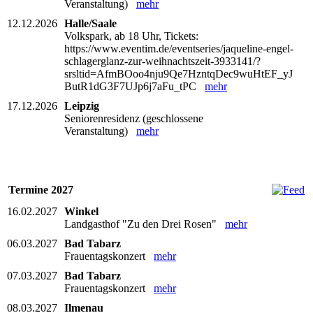
Veranstaltung)
mehr
12.12.2026
Halle/Saale
Volkspark, ab 18 Uhr, Tickets:
https://www.eventim.de/eventseries/jaqueline-engel-
schlagerglanz-zur-weihnachtszeit-3933141/?
srsltid=AfmBOoo4nju9Qe7HzntqDec9wuHtEF_yJ
ButR1dG3F7UJp6j7aFu_tPC
mehr
17.12.2026
Leipzig
Seniorenresidenz (geschlossene
Veranstaltung)
mehr
Termine 2027
16.02.2027
Winkel
Landgasthof "Zu den Drei Rosen"
mehr
06.03.2027
Bad Tabarz
Frauentagskonzert
mehr
07.03.2027
Bad Tabarz
Frauentagskonzert
mehr
08.03.2027
Ilmenau