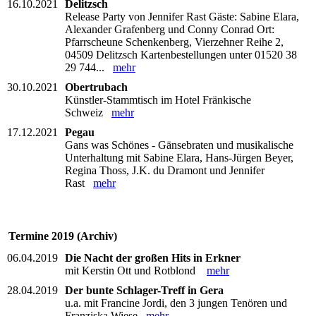
16.10.2021
Delitzsch
Release Party von Jennifer Rast Gäste: Sabine Elara,
Alexander Grafenberg und Conny Conrad Ort:
Pfarrscheune Schenkenberg, Vierzehner Reihe 2,
04509 Delitzsch Kartenbestellungen unter 01520 38
29 744...
mehr
30.10.2021
Obertrubach
Künstler-Stammtisch im Hotel Fränkische
Schweiz
mehr
17.12.2021
Pegau
Gans was Schönes - Gänsebraten und musikalische
Unterhaltung mit Sabine Elara, Hans-Jürgen Beyer,
Regina Thoss, J.K. du Dramont und Jennifer
Rast
mehr
Termine 2019 (Archiv)
06.04.2019
Die Nacht der großen Hits in Erkner
mit Kerstin Ott und Rotblond
mehr
28.04.2019
Der bunte Schlager-Treff in Gera
u.a. mit Francine Jordi, den 3 jungen Tenören und
Franziska Wiese
mehr